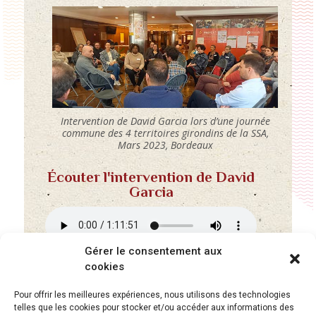
Intervention de David Garcia lors d’une journée
commune des 4 territoires girondins de la SSA,
Mars 2023, Bordeaux
Écouter l'intervention de David
Garcia
Gérer le consentement aux
Intervention de David Garcia, cadre à la
cookies
Caisse Primaire d’Assurance Maladie (CPAM)
des Bouches-du-Rhône, lors de la Rencontre
Pour offrir les meilleures expériences, nous utilisons des technologies
des 4 territoires du 4 mars 2023.
telles que les cookies pour stocker et/ou accéder aux informations des
Écouter l'intervention de Nicolas